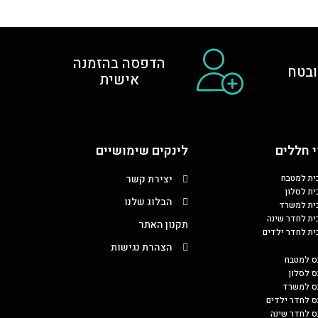
הדפסה בהזמנה
בטח
אישית
 חללים
לינקים שימושיים
כית למטבח
יצירת קשר
ית לסלון
הבלוג שלנו
כית למשרד
כית לחדר שינה
תקנון האתר
כית לחדר ילדים
הצהרת נגישות
ס למטבח
ס לסלון
בס למשרד
ס לחדר ילדים
ס לחדר שינה