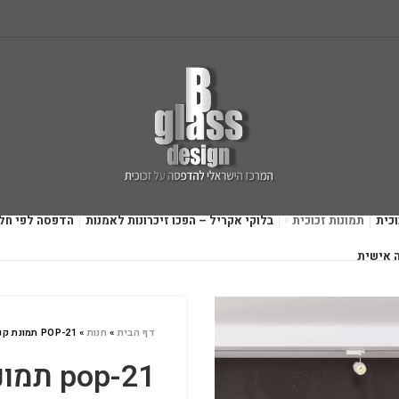
כית
תמונות זכוכית
בלוקי אקריל – הפכו זיכרונות לאמנות
הדפסה לפי חל
 אישית
דף הבית
»
חנות
»
POP-21 תמונת קנבס
pop-21 תמונת קנבס