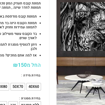
תמונת קנבס תעניק המון נוכח
תמונות לחדר שינה , תמונה 
תמונות קנבס מודפסת באיכות 4k בטכנולוגיות uv הטו
לתמונה עמידות וחוזק לאו
בד הקנבס עשוי משילוב ש
לאורך שנים.
ניתן להוסיף מסגרת לתמו
ולבן.
אז למה אתם מחכים? מהרו להזמין וצוות s
החל מ
150
₪
בחירת מידה
0X80
50X70
40X60
בחירת מסגרת
ללא מסגרת
זהב
כסף