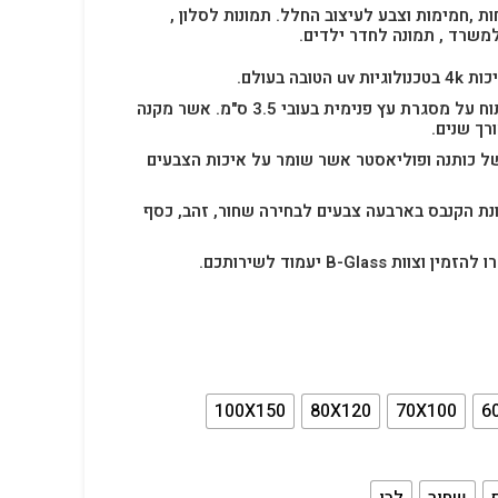
ות ,חמימות וצבע לעיצוב החלל.
תמונות לסלון ,
למשרד , תמונה לחדר ילדים.
בה בעולם.
תמונת הקנבס הינה בד מתוח על מסגרת עץ פנימית בעובי 3.5 ס"מ. אשר מקנה
רך שנים.
ל כותנה ופוליאסטר אשר שומר על איכות הצבעים
נת הקנבס בארבעה צבעים לבחירה שחור, זהב, כסף
B-Glas יעמוד לשירותכם.
100X150
80X120
70X100
6
שחור
לבן