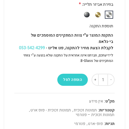
*
בחירת אביזר תלייה:
תוספת התקנה
התקנת המוצר ע"י צוות המתקינים המוסמכים של
בי-גלאס.
לקבלת הצעת מחיר להתקנה, פנו אלינו -
053-542-4299
לידיעתכם, חברתנו אינה אחראית על התקנה שלא בוצעה ע"י צוותי
המתקינים של B-Glass.
הוספה לסל
מק"ט:
אין מידע
קטגוריות:
תמונות זכוכית
,
תמונות זכוכית - פופ ארט
,
תמונות זכוכית – פנורמי
תגיות:
פופ-ארט
,
פנורמי