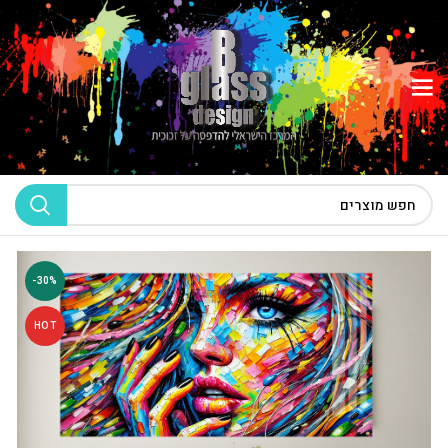
-30%
HOT