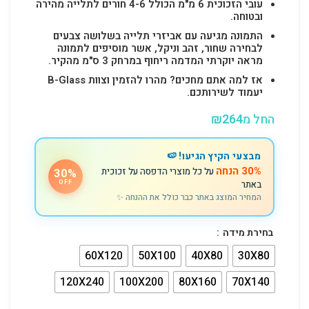
עובי הזכוכית 6 מ"מ הכולל 4-6 חורים לתלייה מהירה
ובטוחה.
התמונה מגיעה עם אביזרי תלייה בשלושה צבעים
לבחירה שחור, זהב וניקל, אשר מוסיפים לתמונה
מראה יוקרתי המדמה ריחוף במרחק 3 ס"מ מהקיר.
אז למה אתם מחכים? מהרו להזמין וצוות B-Glass
יעמוד לשירותכם.
החל מ
264
₪
מבצעי הקיץ הגיעו! 🍉
30% הנחה
על כל מוצרי הדפסה על זכוכית
30%
באתר
OFF
המחיר המוצג באתר כבר כולל את ההנחה ✨
בחירת מידה
60X120
50X100
40X80
30X80
120X240
100X200
80X160
70X140