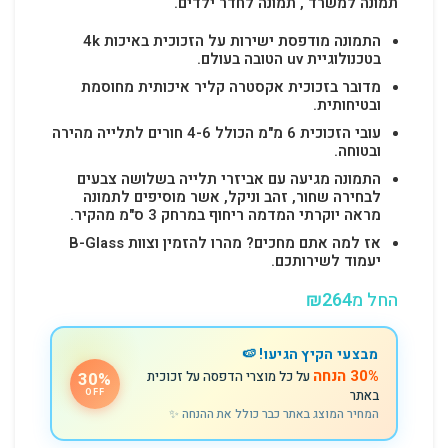
תמונה למשרד , תמונה לחדר ילדים.
התמונה מודפסת ישירות על הזכוכית באיכות 4k
בטכנולוגיית uv הטובה בעולם.
מדובר בזכוכית אקסטרה קליר איכותית מחוסמת
ובטיחותית.
עובי הזכוכית 6 מ"מ הכולל 4-6 חורים לתלייה מהירה
ובטוחה.
התמונה מגיעה עם אביזרי תלייה בשלושה צבעים
לבחירה שחור, זהב וניקל, אשר מוסיפים לתמונה
מראה יוקרתי המדמה ריחוף במרחק 3 ס"מ מהקיר.
אז למה אתם מחכים? מהרו להזמין וצוות B-Glass
יעמוד לשירותכם.
החל מ
264
₪
מבצעי הקיץ הגיעו! 🍉
30% הנחה
על כל מוצרי הדפסה על זכוכית
30%
באתר
OFF
המחיר המוצג באתר כבר כולל את ההנחה ✨