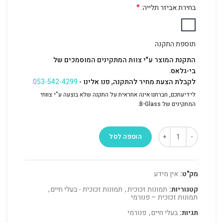
*
בחירת אביזר תלייה:
תוספת התקנה
התקנת המוצר ע"י צוות המתקינים המוסמכים של
בי-גלאס.
לקבלת הצעת מחיר להתקנה, פנו אלינו -
053-542-4299
לידיעתכם, חברתנו אינה אחראית על התקנה שלא בוצעה ע"י צוותי
המתקינים של B-Glass.
הוספה לסל
מק"ט:
אין מידע
קטגוריות:
תמונות זכוכית
,
תמונות זכוכית - בעלי חיים
,
תמונות זכוכית – פנורמי
תגיות:
בעלי חיים
,
פנורמי