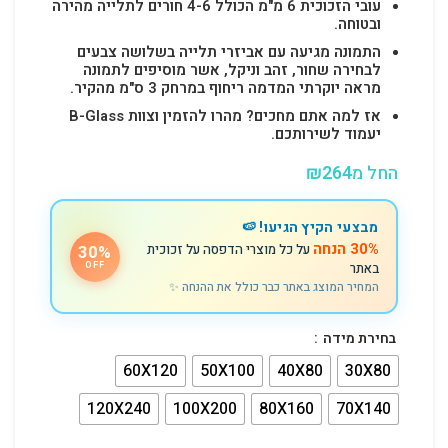
עובי הזכוכית 6 מ"מ הכולל 4-6 חורים לתלייה מהירה
ובטוחה.
התמונה מגיעה עם אביזרי תלייה בשלושה צבעים
לבחירה שחור, זהב וניקל, אשר מוסיפים לתמונה
מראה יוקרתי המדמה ריחוף במרחק 3 ס"מ מהקיר.
אז למה אתם מחכים? מהרו להזמין וצוות B-Glass
יעמוד לשירותכם.
החל מ
264
₪
מבצעי הקיץ הגיעו! 🍉
30% הנחה
על כל מוצרי הדפסה על זכוכית
30%
באתר
OFF
המחיר המוצג באתר כבר כולל את ההנחה ✨
בחירת מידה
60X120
50X100
40X80
30X80
120X240
100X200
80X160
70X140