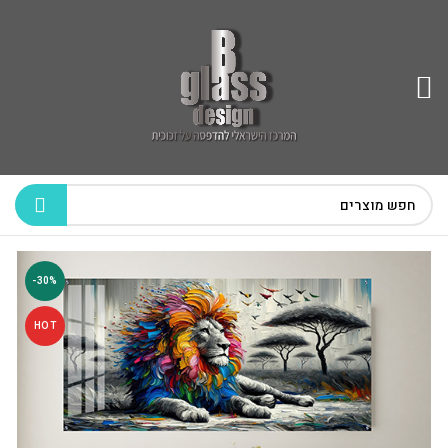
-30%
HOT