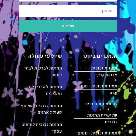
שליחה
הנמכרים ביותר
שיתופי פעולה
תמונות זכוכית -
תמונות לברכות לבתי
אבסטרקט
כנסת
תמונות זכוכית - פופ -
תמונות לאדריכלים
ארט
ומעצבים
זוג תמונות זכוכית
תמונות זכוכית לשיתוף
פעולה אמנים
שלישיית תמונות
זכוכית
תמונות זכוכית למיתוג
עסקי
תמונות זכוכית - נופים