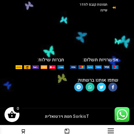
תמונות קנבס לחדר
שינה
אפשרויות תשלום:
חברות שילוח:
שתפו אותנו ברשתות:
0
SorkisT
חנות וירטואלית