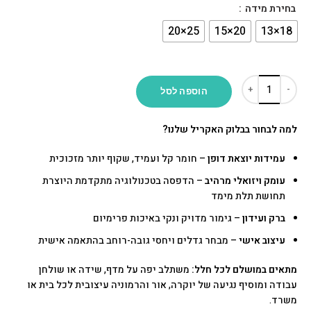
בחירת מידה
הוספה לסל
למה לבחור בבלוק האקריל שלנו?
עמידות יוצאת דופן
– חומר קל ועמיד, שקוף יותר מזכוכית
עומק ויזואלי מרהיב
– הדפסה בטכנולוגיה מתקדמת היוצרת
תחושת תלת מימד
ברק ועידון
– גימור מדויק ונקי באיכות פרימיום
עיצוב אישי
– מבחר גדלים ויחסי גובה-רוחב בהתאמה אישית
מתאים במושלם לכל חלל:
משתלב יפה על מדף, שידה או שולחן
עבודה ומוסיף נגיעה של יוקרה, אור והרמוניה עיצובית לכל בית או
משרד.