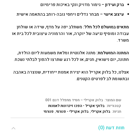
ברק ועידון
– גימור מדויק ונקי באיכות פרימיום
עיצוב אישי
– מבחר גדלים ויחסי גובה-רוחב בהתאמה אישית
מתאים במושלם לכל חלל:
משתלב יפה על מדף, שידה או שולחן
עבודה ומוסיף נגיעה של יוקרה, אור והרמוניה עיצובית לכל בית או
משרד.
המתנה המושלמת:
מתנה אלגנטית ומלאת משמעות ליום הולדת,
חתונה, יום נישואין, חגים, או לכל רגע שתרצו להפוך לבלתי נשכח.
אצלנו, כל בלוק אקריל הוא יצירת אמנות ייחודית, שנוצרה באהבה
ובתשומת לב לפרטים הקטנים.
שם המוצר:
בלוק אקרילי – חסיד מתפלל דגם 001
קטגוריות:
בלוקי אקריל - הפכו זיכרונות לאמנות
תגיות:
בלוק אקרילי
,
בלוק אקרילי - פנורמי
,
פנורמי
חוות דעת (0)