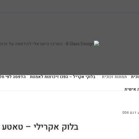
כית
תמונות זכוכית
בלוקי אקריל – הפכו זיכרונות לאמנות
הדפסה לפי חל
 אישית
גם 004
בלוק אקרילי – טאטע דגם