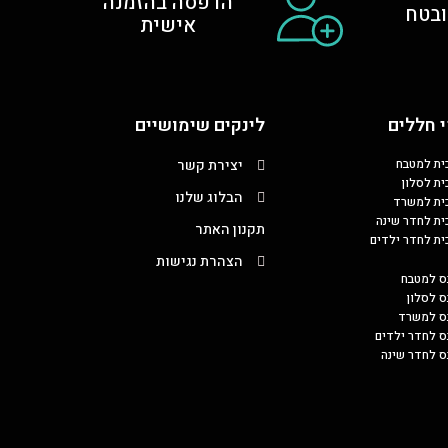
הדפסה בהזמנה
בטח
אישית
 חללים
לינקים שימושיים
כית למטבח
יצירת קשר
ית לסלון
הבלוג שלנו
כית למשרד
כית לחדר שינה
תקנון האתר
כית לחדר ילדים
הצהרת נגישות
ס למטבח
ס לסלון
בס למשרד
ס לחדר ילדים
ס לחדר שינה