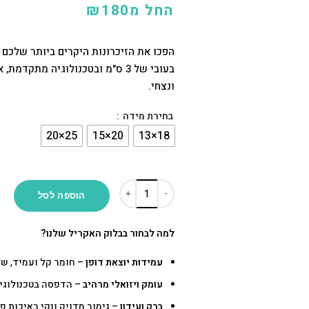
החל מ
180
₪
הפכו את הזיכרונות היקרים ביותר שלכם 
בעובי של 3 ס"מ ובטכנולוגיה מת
ונצחי.
בחירת מידה
הוספה לסל
למה לבחור בבלוק האקריל שלנו?
עמידות יוצאת דופן
– חומר קל ועמיד, שק
עומק ויזואלי מרהיב
– הדפסה בטכנולוגי
ברק ועידון
– גימור מדויק ונקי באיכות פ