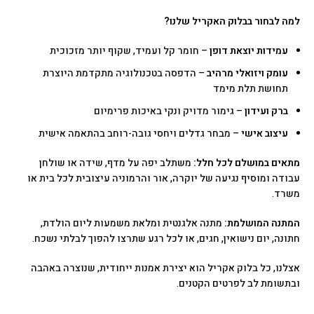
למה לבחור בבלוק האקריל שלנו?
עמידות יוצאת דופן
– חומר קל ועמיד, שקוף יותר מזכוכית
עומק ויזואלי מרהיב
– הדפסה בטכנולוגיה מתקדמת היוצרת
תחושת תלת מימד
ברק ועידון
– גימור מדויק ונקי באיכות פרימיום
עיצוב אישי
– מבחר גדלים ויחסי גובה-רוחב בהתאמה אישית
מתאים במושלם לכל חלל:
משתלב יפה על מדף, שידה או שולחן
עבודה ומוסיף נגיעה של יוקרה, אור והרמוניה עיצובית לכל בית או
משרד.
המתנה המושלמת:
מתנה אלגנטית ומלאת משמעות ליום הולדת,
חתונה, יום נישואין, חגים, או לכל רגע שתרצו להפוך לבלתי נשכח.
אצלנו, כל בלוק אקריל הוא יצירת אמנות ייחודית, שנוצרה באהבה
ובתשומת לב לפרטים הקטנים.