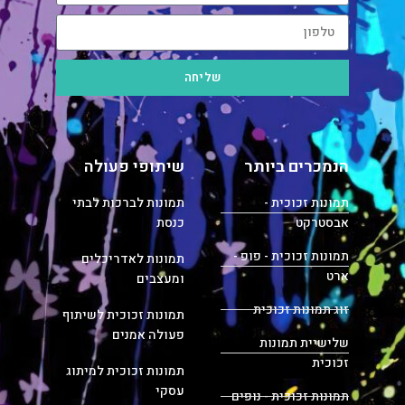
שליחה
הנמכרים ביותר
שיתופי פעולה
תמונות זכוכית -
תמונות לברכות לבתי
אבסטרקט
כנסת
תמונות זכוכית - פופ -
תמונות לאדריכלים
ארט
ומעצבים
זוג תמונות זכוכית
תמונות זכוכית לשיתוף
פעולה אמנים
שלישיית תמונות
זכוכית
תמונות זכוכית למיתוג
עסקי
תמונות זכוכית - נופים