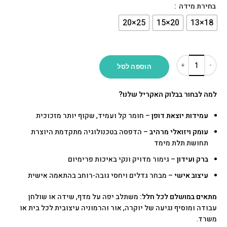
בחירת מידה
הוספה לסל
למה לבחור בבלוק האקריל שלנו?
עמידות יוצאת דופן
– חומר קל ועמיד, שקוף יותר מזכוכית
עומק ויזואלי מרהיב
– הדפסה בטכנולוגיה מתקדמת היוצרת
תחושת תלת מימד
ברק ועידון
– גימור מדויק ונקי באיכות פרימיום
עיצוב אישי
– מבחר גדלים ויחסי גובה-רוחב בהתאמה אישית
מתאים במושלם לכל חלל:
משתלב יפה על מדף, שידה או שולחן
עבודה ומוסיף נגיעה של יוקרה, אור והרמוניה עיצובית לכל בית או
משרד.