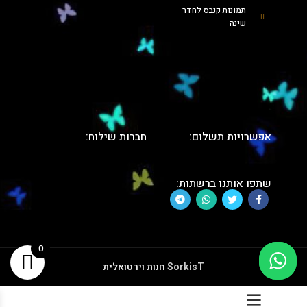
תמונות קנבס לחדר
שינה
אפשרויות תשלום:
חברות שילוח:
שתפו אותנו ברשתות:
0
SorkisT
חנות וירטואלית