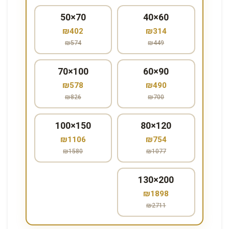
50×70
40×60
₪402
₪314
₪574
₪449
70×100
60×90
₪578
₪490
₪826
₪700
100×150
80×120
₪1106
₪754
₪1580
₪1077
130×200
₪1898
₪2711