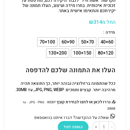
הקדשת "אשת חיל" לכבוד היקירה לכם, מודפסת על
זכוכית איכותית. בחרו מידה ועיצוב, העלו תמונה של
יקירתכם והתאימו אישית באתר.
החל מ
314
₪
מידה
העלו את התמונה שלכם להדפסה
ככל שהתמונה ברזולוציה גבוהה יותר, כך התוצאה תהיה
מרהיבה יותר. קבצים נתמכים: JPG, PNG, WEBP, עד 30MB.
📤
גררו לכאן או לחצו לבחירת קובץ
JPG · PNG · WEBP · עד
30MB
שאלה על ההקדשה? דברו איתנו בוואטסאפ
הוספה לסל