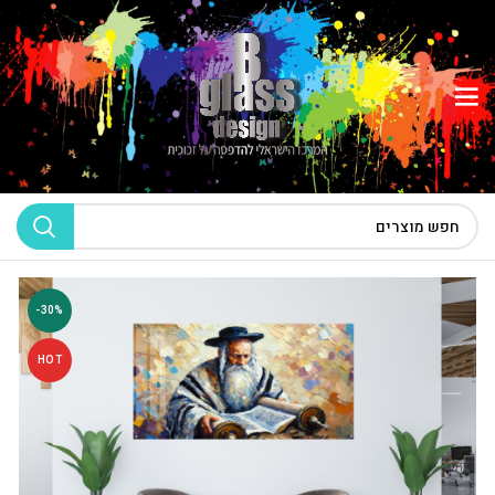
-30%
HOT