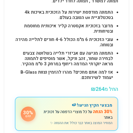
תמונה למשרד , תמונה לחדר ילדים.
התמונה מודפסת ישירות על הזכוכית באיכות 4k
בטכנולוגיית uv הטובה בעולם.
מדובר בזכוכית אקסטרה קליר איכותית מחוסמת
ובטיחותית.
עובי הזכוכית 6 מ"מ הכולל 4-6 חורים לתלייה מהירה
ובטוחה.
התמונה מגיעה עם אביזרי תלייה בשלושה צבעים
לבחירה שחור, זהב וניקל, אשר מוסיפים לתמונה
מראה יוקרתי המדמה ריחוף במרחק 3 ס"מ מהקיר.
אז למה אתם מחכים? מהרו להזמין וצוות B-Glass
יעמוד לשירותכם.
החל מ
264
₪
מבצעי הקיץ הגיעו! 🍉
30% הנחה
על כל מוצרי הדפסה על זכוכית
30%
באתר
OFF
המחיר המוצג באתר כבר כולל את ההנחה ✨