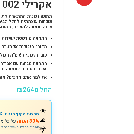
אקרילי 002
ונוכחות עוצמתית לחלל הבי
שינה, תמונה למשרד, תמונה 
התמונה מודפסת ישירות על הזכוכית באיכות 
מדובר בזכוכית אקסטרה ק
עובי הזכוכית 6 מ"מ הכולל 4-6 חורים לתלייה מהירה ובטוחה.
התמונה מגיעה עם אביזרי 
אשר מוסיפים לתמונה מראה יוק
אז למה אתם מחכים? מהרו להזמין וצוות s
החל מ
264
₪
☀️
מבצעי הקיץ הגיעו! 🍉
🌊
30% הנחה
על כל מו
המחיר המוצג באתר כבר כו
🌴