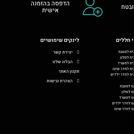
הדפסה בהזמנה
בטח
אישית
 חללים
לינקים שימושיים
כית למטבח
יצירת קשר
ית לסלון
הבלוג שלנו
כית למשרד
כית לחדר שינה
תקנון האתר
כית לחדר ילדים
הצהרת נגישות
ס למטבח
ס לסלון
בס למשרד
ס לחדר ילדים
ס לחדר שינה