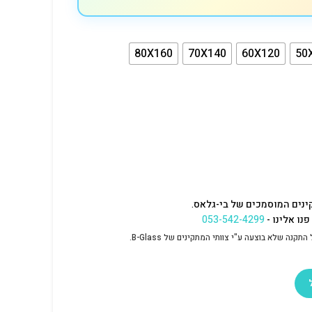
80X160
70X140
60X120
50
ינים המוסמכים של בי-גלאס.
נו אלינו -
053-542-4299
נה שלא בוצעה ע"י צוותי המתקינים של B-Glass.