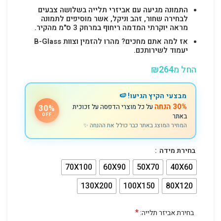
התמונה מגיעה עם אביזרי תלייה בשלושה צבעים
לבחירה שחור, זהב וניקל, אשר מוסיפים לתמונה
מראה יוקרתי המדמה ריחוף במרחק 3 ס"מ מהקיר.
אז למה אתם מחכים? מהרו להזמין וצוות B-Glass
יעמוד לשירותכם.
החל מ
264
₪
מבצעי הקיץ הגיעו! 🍉
30% הנחה
על כל מוצרי הדפסה על זכוכית
30%
באתר
OFF
המחיר המוצג באתר כבר כולל את ההנחה ✨
בחירת מידה
70X100
60X90
50X70
40X60
130X200
100X150
80X120
*
בחירת אביזר תלייה: