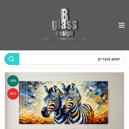
-30%
HOT