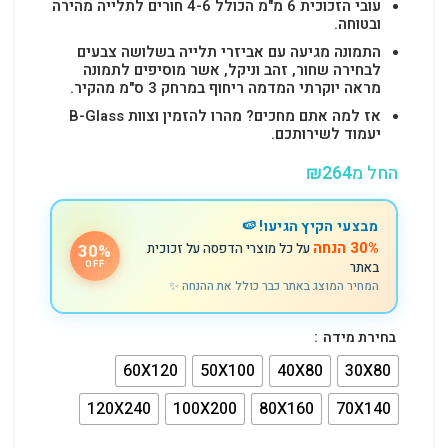
עובי הזכוכית 6 מ"מ הכולל 4-6 חורים לתלייה מהירה
ובטוחה.
התמונה מגיעה עם אביזרי תלייה בשלושה צבעים
לבחירה שחור, זהב וניקל, אשר מוסיפים לתמונה
מראה יוקרתי המדמה ריחוף במרחק 3 ס"מ מהקיר.
אז למה אתם מחכים? מהרו להזמין וצוות B-Glass
יעמוד לשירותכם.
החל מ
264
₪
מבצעי הקיץ הגיעו! 🍉
30% הנחה
על כל מוצרי הדפסה על זכוכית
30%
באתר
OFF
המחיר המוצג באתר כבר כולל את ההנחה ✨
בחירת מידה
60X120
50X100
40X80
30X80
120X240
100X200
80X160
70X140