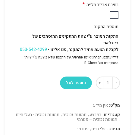
*
בחירת אביזר תלייה:
תוספת התקנה
התקנת המוצר ע"י צוות המתקינים המוסמכים של
בי-גלאס.
לקבלת הצעת מחיר להתקנה, פנו אלינו -
053-542-4299
לידיעתכם, חברתנו אינה אחראית על התקנה שלא בוצעה ע"י צוותי
המתקינים של B-Glass.
הוספה לסל
מק"ט:
אין מידע
קטגוריות:
במבצע
,
תמונות זכוכית
,
תמונות זכוכית - בעלי חיים
,
תמונות זכוכית – פנורמי
תגיות:
בעלי חיים
,
פנורמי