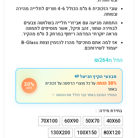
עובי הזכוכית 6 מ"מ הכולל 4-6 חורים לתלייה מהירה
ובטוחה.
התמונה מגיעה עם אביזרי תלייה בשלושה צבעים
לבחירה שחור, זהב וניקל, אשר מוסיפים לתמונה
מראה יוקרתי המדמה ריחוף במרחק 3 ס"מ מהקיר.
אז למה אתם מחכים? מהרו להזמין וצוות B-Glass
יעמוד לשירותכם.
החל מ
264
₪
מבצעי הקיץ הגיעו! 🍉
30% הנחה
על כל מוצרי הדפסה על זכוכית
30%
באתר
OFF
המחיר המוצג באתר כבר כולל את ההנחה ✨
בחירת מידה:
70X100
60X90
50X70
40X60
130X200
100X150
80X120