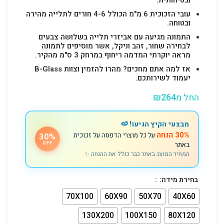
עובי הזכוכית 6 מ"מ הכולל 4-6 חורים לתלייה מהירה
ובטוחה.
התמונה מגיעה עם אביזרי תלייה בשלושה צבעים
לבחירה שחור, זהב וניקל, אשר מוסיפים לתמונה
מראה יוקרתי המדמה ריחוף במרחק 3 ס"מ מהקיר.
אז למה אתם מחכים? מהרו להזמין וצוות B-Glass
יעמוד לשירותכם.
החל מ
264
₪
מבצעי הקיץ הגיעו! 🍉
30% הנחה
על כל מוצרי הדפסה על זכוכית
30%
באתר
OFF
המחיר המוצג באתר כבר כולל את ההנחה ✨
בחירת מידה:
70X100
60X90
50X70
40X60
130X200
100X150
80X120