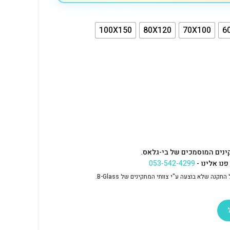
100X150
80X120
70X100
6
ינים המוסמכים של בי-גלאס.
נו אלינו -
053-542-4299
נה שלא בוצעה ע"י צוותי המתקינים של B-Glass.