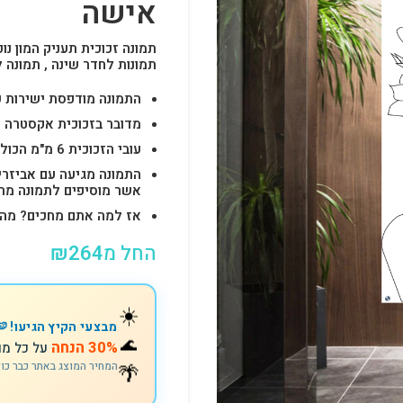
אישה
תמונה זכוכית תעניק המון נוכ
תמונות לחדר שינה , תמונה 
התמונה מודפסת ישירות על הזכוכית באיכות 
מדובר בזכוכית אקסטרה ק
עובי הזכוכית 6 מ"מ הכולל 4-6 חורים לתלייה מהירה ובטוחה.
התמונה מגיעה עם אביזרי
אשר מוסיפים לתמונה מראה יוק
אז למה אתם מחכים? מהרו להזמין וצוות s
החל מ
264
₪
☀️
מבצעי הקיץ הגיעו! 🍉
🌊
30% הנחה
על כל מו
המחיר המוצג באתר כבר כו
🌴