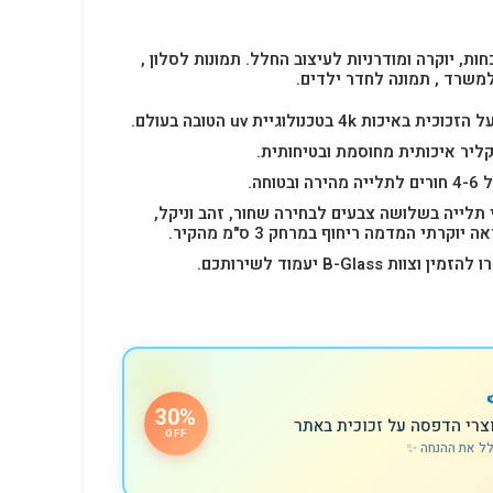
חות, יוקרה ומודרניות לעיצוב החלל.
תמונות לסלון ,
למשרד , תמונה לחדר ילדים.
4k בטכנולוגיית uv הטובה בעולם.
ליר איכותית מחוסמת ובטיחותית.
 תלייה בשלושה צבעים לבחירה שחור, זהב וניקל,
רתי המדמה ריחוף במרחק 3 ס"מ מהקיר.
B-Glas יעמוד לשירותכם.
30%
צרי הדפסה על זכוכית באתר
OFF
לל את ההנחה ✨