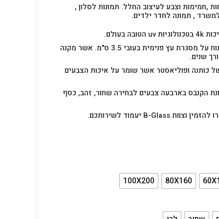
ות ,חמימות וצבע לעיצוב החלל.
תמונות לסלון ,
למשרד , תמונה לחדר ילדים.
בה בעולם.
תמונת הקנבס הינה בד מתוח על מסגרת עץ פנימית בעובי 3.5 ס"מ. אשר מקנה
רך שנים.
ל כותנה ופוליאסטר אשר שומר על איכות הצבעים
נת הקנבס בארבעה צבעים לבחירה שחור, זהב, כסף
B-Glas יעמוד לשירותכם.
100X200
80X160
60X
שחור
לבן