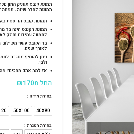
תמונת קנבס תעניק המון נוכח
תמונות לחדר שינה , תמונה 
תמונות קנבס מודפסת באיכות 4k בטכנולוגיות uv הטו
לתמונה עמידות וחוזק לאו
בד הקנבס עשוי משילוב ש
לאורך שנים.
ניתן להוסיף מסגרת לתמו
ולבן.
אז למה אתם מחכים? מהרו להזמין וצוות s
החל מ
170
₪
בחירת מידה
120
50X100
40X80
בחירת מסגרת
ללא מסגרת
זהב
כסף