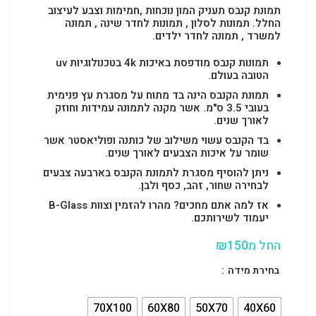
תמונת קנבס תעניק המון נוכחות ,חמימות וצבע לעיצוב
החלל.
תמונות לסלון , תמונות לחדר שינה , תמונה
למשרד , תמונה לחדר ילדים.
תמונות קנבס מודפסת באיכות 4k בטכנולוגיות uv
הטובה בעולם.
תמונת הקנבס הינה בד מתוח על מסגרת עץ פנימית
בעובי 3.5 ס"מ. אשר מקנה לתמונה עמידות וחוזק
לאורך שנים.
בד הקנבס עשוי משילוב של כותנה ופוליאסטר אשר
שומר על איכות הצבעים לאורך שנים.
ניתן להוסיף מסגרת לתמונת הקנבס בארבעה צבעים
לבחירה שחור, זהב, כסף ולבן.
אז למה אתם מחכים? מהרו להזמין וצוות B-Glass
יעמוד לשירותכם.
החל מ
150
₪
בחירת מידה
70X100
60X80
50X70
40X60