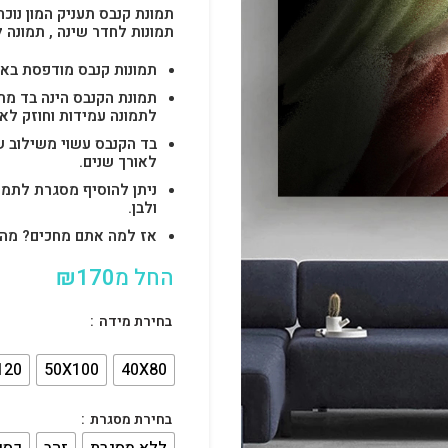
תמונת קנבס תעניק המון נוכח
תמונות לחדר שינה , תמונה 
תמונות קנבס מודפסת באיכות 4k בטכנולוגיות uv הטו
לתמונה עמידות וחוזק לאו
בד הקנבס עשוי משילוב ש
לאורך שנים.
ניתן להוסיף מסגרת לתמו
ולבן.
אז למה אתם מחכים? מהרו להזמין וצוות s
החל מ
170
₪
בחירת מידה
120
50X100
40X80
בחירת מסגרת
ללא מסגרת
זהב
כסף