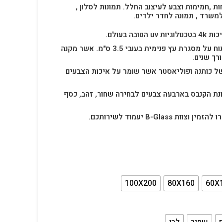
ות ,חמימות וצבע לעיצוב החלל.
תמונות לסלון ,
למשרד , תמונה לחדר ילדים.
בה בעולם.
תמונת הקנבס הינה בד מתוח על מסגרת עץ פנימית בעובי 3.5 ס"מ. אשר מקנה
רך שנים.
ל כותנה ופוליאסטר אשר שומר על איכות הצבעים
נת הקנבס בארבעה צבעים לבחירה שחור, זהב, כסף
B-Glas יעמוד לשירותכם.
100X200
80X160
60X
שחור
לבן