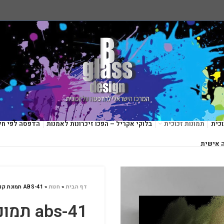
כית
תמונות זכוכית
בלוקי אקריל – הפכו זיכרונות לאמנות
הדפסה לפי חל
 אישית
דף הבית
»
חנות
»
ABS-41 תמונת קנבס פנורמית
abs-41 תמונת קנבס פנורמית