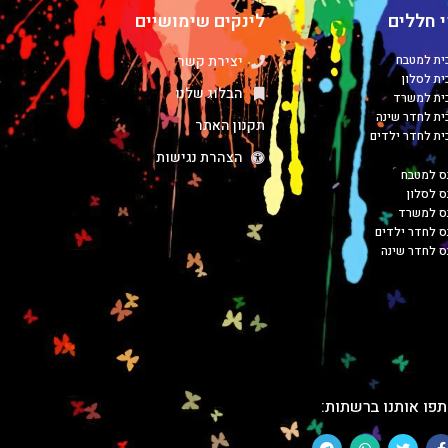
 חללים
לינקים שימושיים
כית למטבח
יצירת קשר
ית לסלון
הבלוג שלנו
כית למשרד
כית לחדר שינה
תקנון האתר
כית לחדר ילדים
הצהרת נגישות
ס למטבח
ס לסלון
בס למשרד
ס לחדר ילדים
ס לחדר שינה
פו אותנו ברשתות: