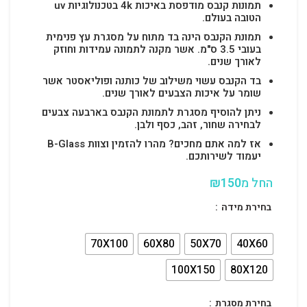
תמונות קנבס מודפסת באיכות 4k בטכנולוגיות uv
הטובה בעולם.
תמונת הקנבס הינה בד מתוח על מסגרת עץ פנימית
בעובי 3.5 ס"מ. אשר מקנה לתמונה עמידות וחוזק
לאורך שנים.
בד הקנבס עשוי משילוב של כותנה ופוליאסטר אשר
שומר על איכות הצבעים לאורך שנים.
ניתן להוסיף מסגרת לתמונת הקנבס בארבעה צבעים
לבחירה שחור, זהב, כסף ולבן.
אז למה אתם מחכים? מהרו להזמין וצוות B-Glass
יעמוד לשירותכם.
החל מ
150
₪
בחירת מידה
70X100
60X80
50X70
40X60
100X150
80X120
בחירת מסגרת