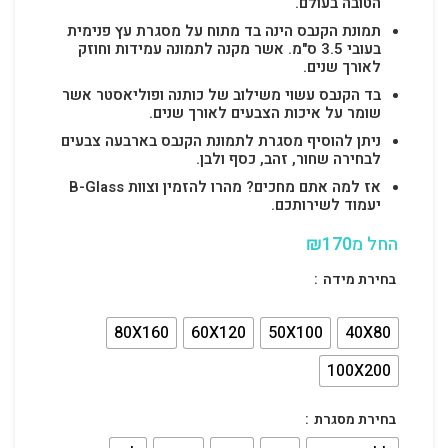
הטובה בעולם.
תמונת הקנבס הינה בד מתוח על מסגרת עץ פנימית
בעובי 3.5 ס"מ. אשר מקנה לתמונה עמידות וחוזק
לאורך שנים.
בד הקנבס עשוי משילוב של כותנה ופוליאסטר אשר
שומר על איכות הצבעים לאורך שנים.
ניתן להוסיף מסגרת לתמונת הקנבס בארבעה צבעים
לבחירה שחור, זהב, כסף ולבן.
אז למה אתם מחכים? מהרו להזמין וצוות B-Glass
יעמוד לשירותכם.
החל מ
170
₪
בחירת מידה
80X160
60X120
50X100
40X80
100X200
בחירת מסגרת