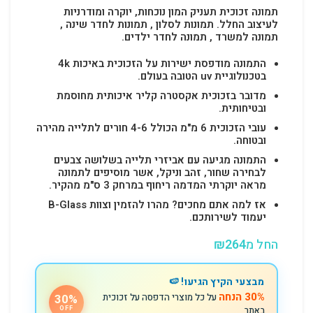
תמונה זכוכית תעניק המון נוכחות, יוקרה ומודרניות
לעיצוב החלל.
תמונות לסלון , תמונות לחדר שינה ,
תמונה למשרד , תמונה לחדר ילדים.
התמונה מודפסת ישירות על הזכוכית באיכות 4k
בטכנולוגיית uv הטובה בעולם.
מדובר בזכוכית אקסטרה קליר איכותית מחוסמת
ובטיחותית.
עובי הזכוכית 6 מ"מ הכולל 4-6 חורים לתלייה מהירה
ובטוחה.
התמונה מגיעה עם אביזרי תלייה בשלושה צבעים
לבחירה שחור, זהב וניקל, אשר מוסיפים לתמונה
מראה יוקרתי המדמה ריחוף במרחק 3 ס"מ מהקיר.
אז למה אתם מחכים? מהרו להזמין וצוות B-Glass
יעמוד לשירותכם.
החל מ
264
₪
מבצעי הקיץ הגיעו! 🍉
30% הנחה
על כל מוצרי הדפסה על זכוכית
30%
באתר
OFF