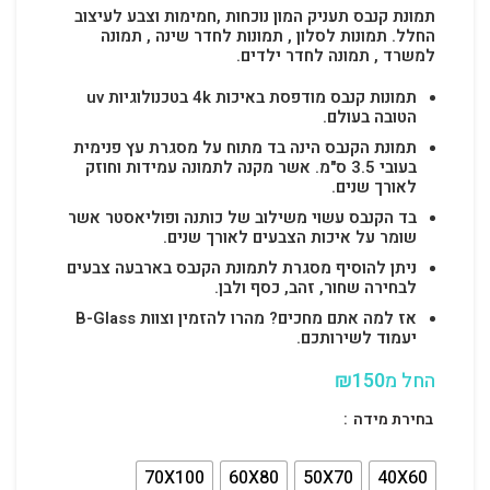
תמונת קנבס תעניק המון נוכחות ,חמימות וצבע לעיצוב
החלל.
תמונות לסלון , תמונות לחדר שינה , תמונה
למשרד , תמונה לחדר ילדים.
תמונות קנבס מודפסת באיכות 4k בטכנולוגיות uv
הטובה בעולם.
תמונת הקנבס הינה בד מתוח על מסגרת עץ פנימית
בעובי 3.5 ס"מ. אשר מקנה לתמונה עמידות וחוזק
לאורך שנים.
בד הקנבס עשוי משילוב של כותנה ופוליאסטר אשר
שומר על איכות הצבעים לאורך שנים.
ניתן להוסיף מסגרת לתמונת הקנבס בארבעה צבעים
לבחירה שחור, זהב, כסף ולבן.
אז למה אתם מחכים? מהרו להזמין וצוות B-Glass
יעמוד לשירותכם.
החל מ
150
₪
בחירת מידה
70X100
60X80
50X70
40X60