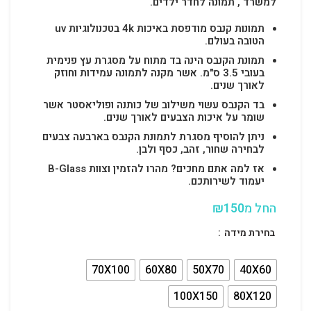
למשרד , תמונה לחדר ילדים.
תמונות קנבס מודפסת באיכות 4k בטכנולוגיות uv
הטובה בעולם.
תמונת הקנבס הינה בד מתוח על מסגרת עץ פנימית
בעובי 3.5 ס"מ. אשר מקנה לתמונה עמידות וחוזק
לאורך שנים.
בד הקנבס עשוי משילוב של כותנה ופוליאסטר אשר
שומר על איכות הצבעים לאורך שנים.
ניתן להוסיף מסגרת לתמונת הקנבס בארבעה צבעים
לבחירה שחור, זהב, כסף ולבן.
אז למה אתם מחכים? מהרו להזמין וצוות B-Glass
יעמוד לשירותכם.
החל מ
150
₪
בחירת מידה
70X100
60X80
50X70
40X60
100X150
80X120