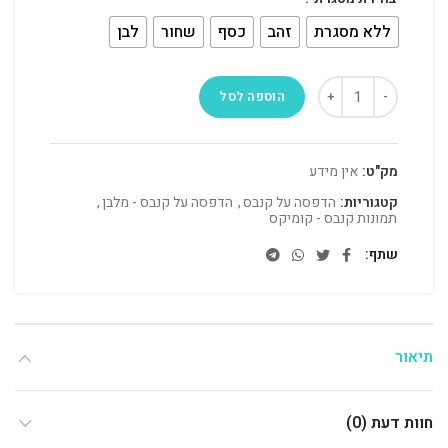
ללא מסגרת
זהב
כסף
שחור
לבן
הוספה לסל
מק"ט:
אין מידע
קטגוריות:
הדפסה על קנבס
,
הדפסה על קנבס - מלבן
,
תמונות קנבס - קומיקס
שתף
תיאור
חוות דעת (0)