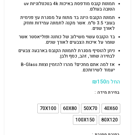
תמונות קנבס מודפסת באיכות 4k בטכנולוגיות uv
הטובה בעולם.
תמונת הקנבס הינה בד מתוח על מסגרת עץ פנימית
בעובי 3.5 ס"מ. אשר מקנה לתמונה עמידות וחוזק
לאורך שנים.
בד הקנבס עשוי משילוב של כותנה ופוליאסטר אשר
שומר על איכות הצבעים לאורך שנים.
ניתן להוסיף מסגרת לתמונת הקנבס בארבעה צבעים
לבחירה שחור, זהב, כסף ולבן.
אז למה אתם מחכים? מהרו להזמין וצוות B-Glass
יעמוד לשירותכם.
החל מ
150
₪
בחירת מידה
70X100
60X80
50X70
40X60
100X150
80X120
בחירת מסגרת