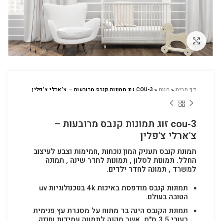
לחץ להגדלה
דף הבית
»
חנות
»
COU-3 זוג תמונות קנבס מרובעות – צ’ארלי צ’פלין
cou-3 זוג תמונות קנבס מרובעות –
צ'ארלי צ'פלין
תמונת קנבס תעניק המון נוכחות ,חמימות וצבע לעיצוב
החלל.
תמונות לסלון , תמונות לחדר שינה , תמונה
למשרד , תמונה לחדר ילדים.
תמונות קנבס מודפסת באיכות 4k בטכנולוגיות uv
הטובה בעולם.
תמונת הקנבס הינה בד מתוח על מסגרת עץ פנימית
בעובי 3.5 ס"מ. אשר מקנה לתמונה עמידות וחוזק