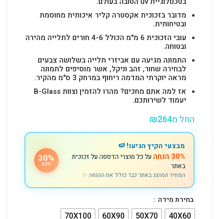
בטכנולוגיית uv הטובה בעולם.
מדובר בזכוכית אקסטרה קליר איכותית מחוסמת
ובטיחותית.
עובי הזכוכית 6 מ"מ הכולל 4-6 חורים לתלייה מהירה
ובטוחה.
התמונה מגיעה עם אביזרי תלייה בשלושה צבעים
לבחירה שחור, זהב וניקל, אשר מוסיפים לתמונה
מראה יוקרתי המדמה ריחוף במרחק 3 ס"מ מהקיר.
אז למה אתם מחכים? מהרו להזמין וצוות B-Glass
יעמוד לשירותכם.
החל מ
264
₪
מבצעי הקיץ הגיעו! 🍉
30% הנחה
על כל מוצרי הדפסה על זכוכית
30%
באתר
OFF
המחיר המוצג באתר כבר כולל את ההנחה ✨
בחירת מידה
70X100
60X90
50X70
40X60