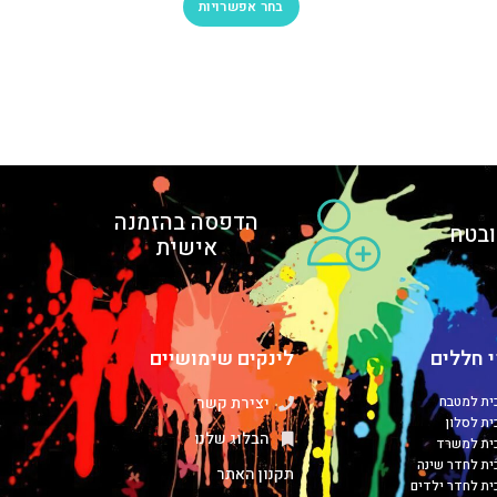
בחר אפשרויות
הדפסה בהזמנה
בטח
אישית
 חללים
לינקים שימושיים
כית למטבח
יצירת קשר
ית לסלון
הבלוג שלנו
כית למשרד
כית לחדר שינה
תקנון האתר
כית לחדר ילדים