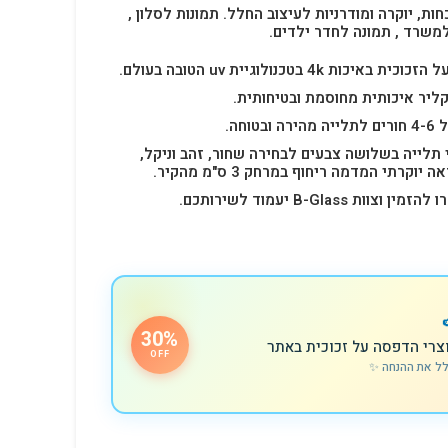
חות, יוקרה ומודרניות לעיצוב החלל.
תמונות לסלון ,
למשרד , תמונה לחדר ילדים.
4k בטכנולוגיית uv הטובה בעולם.
ליר איכותית מחוסמת ובטיחותית.
 תלייה בשלושה צבעים לבחירה שחור, זהב וניקל,
רתי המדמה ריחוף במרחק 3 ס"מ מהקיר.
B-Glas יעמוד לשירותכם.
30%
צרי הדפסה על זכוכית באתר
OFF
לל את ההנחה ✨