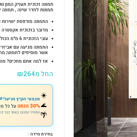
תמונה זכוכית תעניק המון נוכ
תמונות לחדר שינה , תמונה 
התמונה מודפסת ישירות על הזכוכית באיכות 
מדובר בזכוכית אקסטרה ק
עובי הזכוכית 6 מ"מ הכולל 4-6 חורים לתלייה מהירה ובטוחה.
התמונה מגיעה עם אביזרי
אשר מוסיפים לתמונה מראה יוק
אז למה אתם מחכים? מהרו להזמין וצוות s
החל מ
264
₪
☀️
מבצעי הקיץ הגיעו! 🍉
🌊
30% הנחה
על כל מו
🌴
המחיר המוצג באתר כבר כו
בחירת מידה