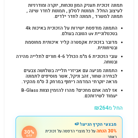
תמונה זכוכית תעניק המון נוכחות, יוקרה ומודרניות
לעיצוב החלל.
תמונות לסלון , תמונות לחדר שינה ,
תמונה למשרד , תמונה לחדר ילדים.
התמונה מודפסת ישירות על הזכוכית באיכות 4k
בטכנולוגיית uv הטובה בעולם.
מדובר בזכוכית אקסטרה קליר איכותית מחוסמת
ובטיחותית.
עובי הזכוכית 6 מ"מ הכולל 4-6 חורים לתלייה מהירה
ובטוחה.
התמונה מגיעה עם אביזרי תלייה בשלושה צבעים
לבחירה שחור, זהב וניקל, אשר מוסיפים לתמונה
מראה יוקרתי המדמה ריחוף במרחק 3 ס"מ מהקיר.
אז למה אתם מחכים? מהרו להזמין וצוות B-Glass
יעמוד לשירותכם.
החל מ
264
₪
מבצעי הקיץ הגיעו! 🍉
30% הנחה
על כל מוצרי הדפסה על זכוכית
30%
באתר
OFF