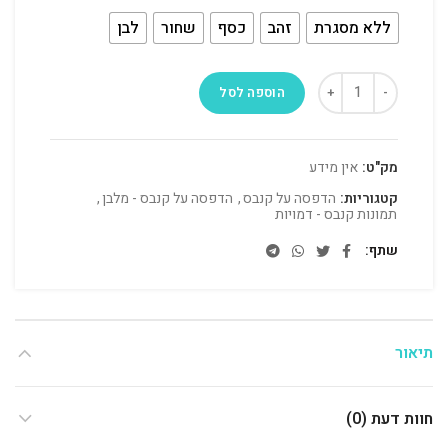
ללא מסגרת
זהב
כסף
שחור
לבן
הוספה לסל
מק"ט:
אין מידע
קטגוריות:
הדפסה על קנבס
,
הדפסה על קנבס - מלבן
,
תמונות קנבס - דמויות
שתף
תיאור
חוות דעת (0)