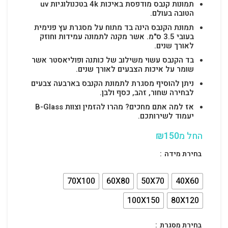
תמונות קנבס מודפסת באיכות 4k בטכנולוגיות uv
הטובה בעולם.
תמונת הקנבס הינה בד מתוח על מסגרת עץ פנימית
בעובי 3.5 ס"מ. אשר מקנה לתמונה עמידות וחוזק
לאורך שנים.
בד הקנבס עשוי משילוב של כותנה ופוליאסטר אשר
שומר על איכות הצבעים לאורך שנים.
ניתן להוסיף מסגרת לתמונת הקנבס בארבעה צבעים
לבחירה שחור, זהב, כסף ולבן.
אז למה אתם מחכים? מהרו להזמין וצוות B-Glass
יעמוד לשירותכם.
החל מ
150
₪
בחירת מידה
70X100
60X80
50X70
40X60
100X150
80X120
בחירת מסגרת