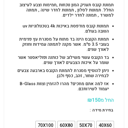
תמונת קנבס תעניק המון נוכחות ,חמימות וצבע לעיצוב
החלל.
תמונות לסלון , תמונות לחדר שינה , תמונה
למשרד , תמונה לחדר ילדים.
תמונות קנבס מודפסת באיכות 4k בטכנולוגיות uv
הטובה בעולם.
תמונת הקנבס הינה בד מתוח על מסגרת עץ פנימית
בעובי 3.5 ס"מ. אשר מקנה לתמונה עמידות וחוזק
לאורך שנים.
בד הקנבס עשוי משילוב של כותנה ופוליאסטר אשר
שומר על איכות הצבעים לאורך שנים.
ניתן להוסיף מסגרת לתמונת הקנבס בארבעה צבעים
לבחירה שחור, זהב, כסף ולבן.
אז למה אתם מחכים? מהרו להזמין וצוות B-Glass
יעמוד לשירותכם.
החל מ
150
₪
בחירת מידה
70X100
60X80
50X70
40X60