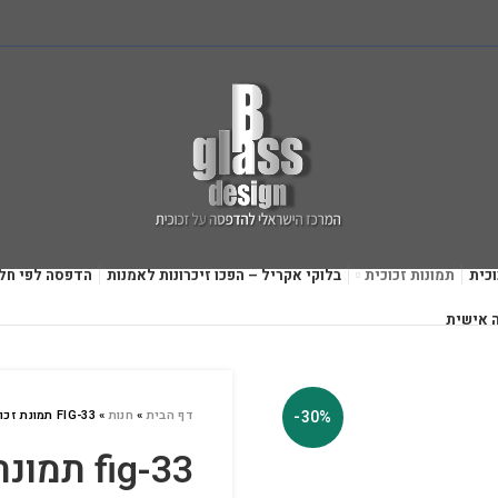
כית
תמונות זכוכית
בלוקי אקריל – הפכו זיכרונות לאמנות
הדפסה לפי חל
 אישית
-30%
דף הבית
»
חנות
»
FIG-33 תמונת זכוכית פנורמית תומאס שלבי
fig-33 ת