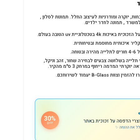
חות, יוקרה ומודרניות לעיצוב החלל.
תמונות לסלון ,
למשרד , תמונה לחדר ילדים.
4k בטכנולוגיית uv הטובה בעולם.
ליר איכותית מחוסמת ובטיחותית.
 תלייה בשלושה צבעים לבחירה שחור, זהב וניקל,
רתי המדמה ריחוף במרחק 3 ס"מ מהקיר.
B-Glas יעמוד לשירותכם.
30%
צרי הדפסה על זכוכית באתר
OFF
לל את ההנחה ✨