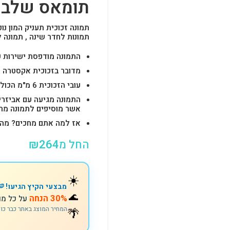
תומאס שלבי
תמונה זכוכית תעניק המון נוכ
תמונות לחדר שינה , תמונה 
התמונה מודפסת ישירות על הזכוכית באיכות 
מדובר בזכוכית אקסטרה ק
עובי הזכוכית 6 מ"מ הכולל 4-6 חורים לתלייה מהירה ובטוחה.
התמונה מגיעה עם אביזרי
אשר מוסיפים לתמונה מראה יוק
אז למה אתם מחכים? מהרו להזמין וצוות s
החל מ
264
₪
☀️
מבצעי הקיץ הגיעו! 🍉
🌊
30% הנחה
על כל מו
המחיר המוצג באתר כבר כו
🌴