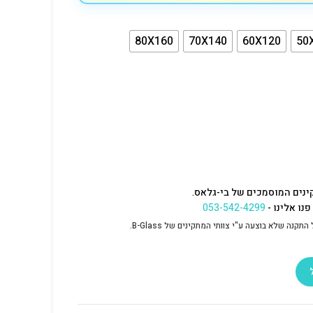
80X160
70X140
60X120
50
ינים המוסמכים של בי-גלאס.
נו אלינו -
053-542-4299
נה שלא בוצעה ע"י צוותי המתקינים של B-Glass.