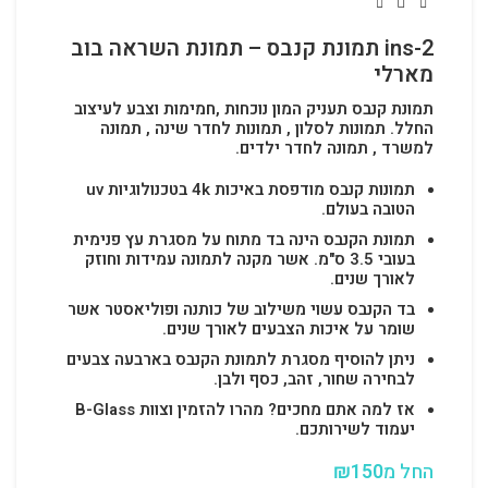
ins-2 תמונת קנבס – תמונת השראה בוב
מארלי
תמונת קנבס תעניק המון נוכחות ,חמימות וצבע לעיצוב
החלל.
תמונות לסלון , תמונות לחדר שינה , תמונה
למשרד , תמונה לחדר ילדים.
תמונות קנבס מודפסת באיכות 4k בטכנולוגיות uv
הטובה בעולם.
תמונת הקנבס הינה בד מתוח על מסגרת עץ פנימית
בעובי 3.5 ס"מ. אשר מקנה לתמונה עמידות וחוזק
לאורך שנים.
בד הקנבס עשוי משילוב של כותנה ופוליאסטר אשר
שומר על איכות הצבעים לאורך שנים.
ניתן להוסיף מסגרת לתמונת הקנבס בארבעה צבעים
לבחירה שחור, זהב, כסף ולבן.
אז למה אתם מחכים? מהרו להזמין וצוות B-Glass
יעמוד לשירותכם.
החל מ
150
₪