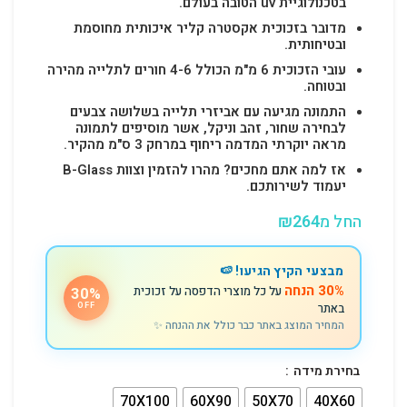
בטכנולוגיית uv הטובה בעולם.
מדובר בזכוכית אקסטרה קליר איכותית מחוסמת
ובטיחותית.
עובי הזכוכית 6 מ"מ הכולל 4-6 חורים לתלייה מהירה
ובטוחה.
התמונה מגיעה עם אביזרי תלייה בשלושה צבעים
לבחירה שחור, זהב וניקל, אשר מוסיפים לתמונה
מראה יוקרתי המדמה ריחוף במרחק 3 ס"מ מהקיר.
אז למה אתם מחכים? מהרו להזמין וצוות B-Glass
יעמוד לשירותכם.
החל מ
264
₪
מבצעי הקיץ הגיעו! 🍉
30% הנחה
על כל מוצרי הדפסה על זכוכית
30%
באתר
OFF
המחיר המוצג באתר כבר כולל את ההנחה ✨
בחירת מידה
70X100
60X90
50X70
40X60