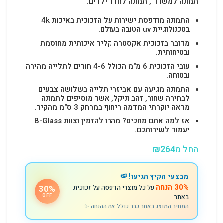
תמונה למשרד , תמונה לחדר ילדים.
התמונה מודפסת ישירות על הזכוכית באיכות 4k
בטכנולוגיית uv הטובה בעולם.
מדובר בזכוכית אקסטרה קליר איכותית מחוסמת
ובטיחותית.
עובי הזכוכית 6 מ"מ הכולל 4-6 חורים לתלייה מהירה
ובטוחה.
התמונה מגיעה עם אביזרי תלייה בשלושה צבעים
לבחירה שחור, זהב וניקל, אשר מוסיפים לתמונה
מראה יוקרתי המדמה ריחוף במרחק 3 ס"מ מהקיר.
אז למה אתם מחכים? מהרו להזמין וצוות B-Glass
יעמוד לשירותכם.
החל מ
264
₪
מבצעי הקיץ הגיעו! 🍉
30% הנחה
על כל מוצרי הדפסה על זכוכית
30%
באתר
OFF
המחיר המוצג באתר כבר כולל את ההנחה ✨