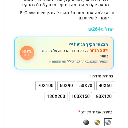
מראה יוקרתי המדמה ריחוף במרחק 3 ס"מ מהקיר.
אז למה אתם מחכים? מהרו להזמין וצוות B-Glass
יעמוד לשירותכם.
החל מ
264
₪
מבצעי הקיץ הגיעו! 🍉
30% הנחה
על כל מוצרי הדפסה על זכוכית
30%
באתר
OFF
המחיר המוצג באתר כבר כולל את ההנחה ✨
בחירת מידה
70X100
60X90
50X70
40X60
130X200
100X150
80X120
*
בחירת אביזר תלייה: